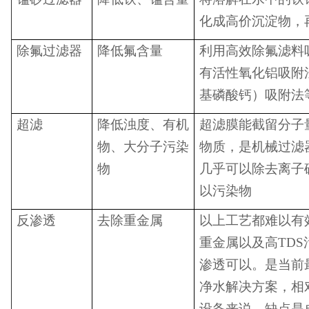
化成高价沉淀物，
除氟过滤器
降低氟含量
利用高效除氟滤料
有活
性氧化铝吸附
基磷酸钙）吸附法
超滤
降低浊度、有机
超滤膜能截留分子量
物、大分子污染
物质，是机械过滤
物
几乎可以除去离子
以污染物
反渗透
去除重金属
以上工艺都难以有
重金属以及高TDS
渗透可以。是当前
净水解决方案，相
设备来说，缺点是