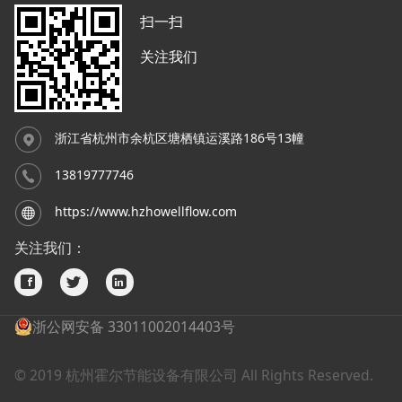
扫一扫
关注我们
浙江省杭州市余杭区塘栖镇运溪路186号13幢
13819777746
https://www.hzhowellflow.com
关注我们：
浙公网安备 33011002014403号
© 2019 杭州霍尔节能设备有限公司 All Rights Reserved.